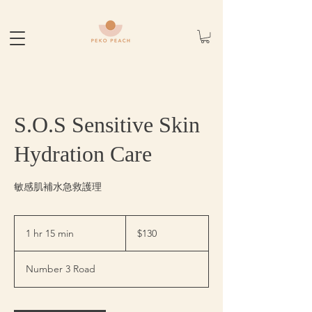
S.O.S Sensitive Skin
Hydration Care
敏感肌補水急救護理
130
Canadian
1 hr 15 min
1
$130
dollars
h
1
Number 3 Road
5
m
i