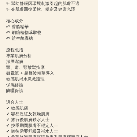
✨ 幫助舒緩因環境刺激引起的肌膚不適
✨ 令肌膚回復柔軟、穩定及健康光澤
核心成分
🌱 香脂精華
🌱 銅糖植物萃取物
🌱 益生菌寡糖
療程包括
專業肌膚分析
深層潔膚
頭、肩、頸放鬆按摩
微電流 + 超聲波精華導入
敏感肌補水急救護理
保濕修護
防曬保護
適合人士
✔ 敏感肌膚
✔ 容易泛紅及乾燥肌膚
✔ 旅行後肌膚缺水人士
✔ 換季期間肌膚不穩定人士
✔ 曬後需要舒緩及補水人士