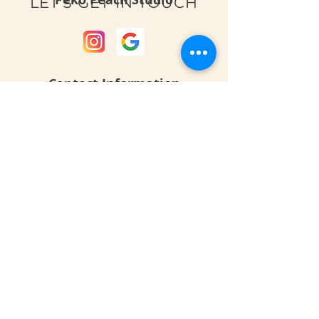
LET'S GET IN TOUCH
Contact Information
Unit 801, 6081 No. 3 Road,
Richmond, BC V6Y 2B2​
info@pekopeach.ca
Tel:
778-302-1503
Opening Hours