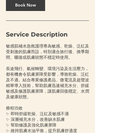
n
Book Now
Service Description
敏感肌補水急救護理專為敏感、乾燥、泛紅及
受刺激的肌膚而設，特別適合旅行後、換季期
間、曬後或肌膚狀態不穩定時使用。
長途飛行、氣候轉變、環境污染及生活壓力，
都有機會令肌膚屏障受影響，導致乾燥、泛紅
及不適。結合專業修護產品、微電流及超聲波
精華導入技術，幫助肌膚迅速補充水分、舒緩
敏感及修護肌膚屏障，讓肌膚回復穩定、水潤
及健康狀態。
療程功效
✨ 即時舒緩乾燥、泛紅及敏感不適
✨ 深層補充水分，改善缺水肌膚
✨ 幫助修護及強化肌膚屏障
✨ 維持肌膚水油平衡，提升肌膚舒適度